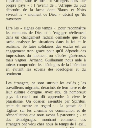
l'apartheid, sous le titre : « Etrangers dans leur
propre pays » : l 'avenir de l 'Afrique du Sud
dépendra de la façon dont Blancs et Noirs
vivront le « moment de Dieu » décisif qu 'ils
traversent.
Lire les « signes des temps », pour reconnaÎtre
les moments de Dieu et s 'engager réellement
dans un changement radical demande que l'on
sache analyser les situations dans la foi et le
réalisme. Se faire solidaires des exclus est un
engagement trop grave pour qu'il dépende des
impressions du moment ou d'idées généreuses
mais vagues. Armand Guillaumin nous aide à
mieux comprendre les théologies de la libération
en évitant les écueils des idéologies et du
sentiment.
Les étrangers, ce sont surtout les exilés ; les
travailleurs migrants, déracinés de leur terre et de
leur culture d'origine. Avec eux, de nombreux
pays d'accueil ont dû apprendre à vivre le
pluralisme. Un dossier, assemblé par Spiritus,
tente de mettre en regard : - la pensée de l
'Eglise, sur les chemins de communion et de
réconciliation que nous avons à parcourir ; - et
des témoignages, montrant comment des
étrangers ont vécu chez nous le temps de l 'exil,