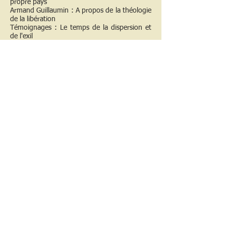
propre pays
Armand Guillaumin : A propos de la théologie
de la libération
Témoignages : Le temps de la dispersion et
de l'exil
Lucien Legrand : L'étranger dans la Bible
Abdon Santaner : L'exclu
CHRONIQUES
Peter Walshe : Apartheid et conscience
chrétienne
Jean-Claude Bouchard : La mise en pratique
du Concile
< Numéro précédent
Sommaire des archives