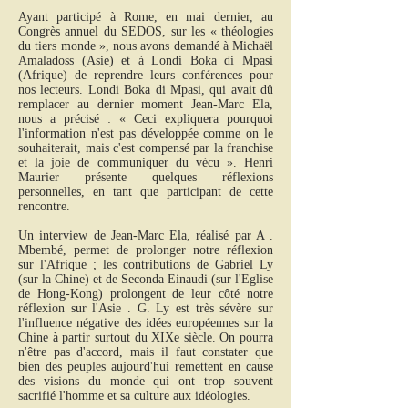
Ayant participé à Rome, en mai dernier, au
Congrès annuel du SEDOS, sur les « théologies
du tiers monde », nous avons demandé à Michaël
Amaladoss (Asie) et à Londi Boka di Mpasi
(Afrique) de reprendre leurs conférences pour
nos lecteurs. Londi Boka di Mpasi, qui avait dû
remplacer au dernier moment Jean-Marc Ela,
nous a précisé : « Ceci expliquera pourquoi
l'information n'est pas développée comme on le
souhaiterait, mais c'est compensé par la franchise
et la joie de communiquer du vécu ». Henri
Maurier présente quelques réflexions
personnelles, en tant que participant de cette
rencontre.
Un interview de Jean-Marc Ela, réalisé par A .
Mbembé, permet de prolonger notre réflexion
sur l'Afrique ; les contributions de Gabriel Ly
(sur la Chine) et de Seconda Einaudi (sur l'Eglise
de Hong-Kong) prolongent de leur côté notre
réflexion sur l'Asie . G. Ly est très sévère sur
l'influence négative des idées européennes sur la
Chine à partir surtout du XIXe siècle. On pourra
n'être pas d'accord, mais il faut constater que
bien des peuples aujourd'hui remettent en cause
des visions du monde qui ont trop souvent
sacrifié l'homme et sa culture aux idéologies.