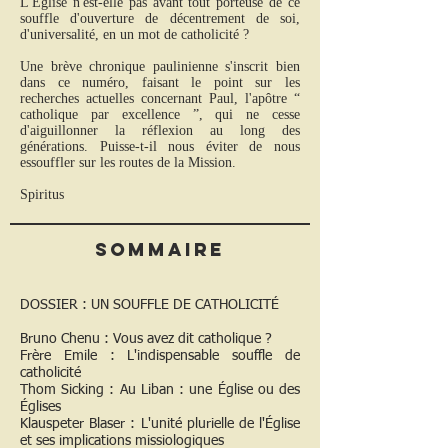
L'Église n'est-elle pas avant tout porteuse de ce
souffle d'ouverture de décentrement de soi,
d'universalité, en un mot de catholicité ?
Une brève chronique paulinienne s'inscrit bien
dans ce numéro, faisant le point sur les
recherches actuelles concernant Paul, l'apôtre “
catholique par excellence ”, qui ne cesse
d'aiguillonner la réflexion au long des
générations. Puisse-t-il nous éviter de nous
essouffler sur les routes de la Mission.
Spiritus
Sommaire
DOSSIER : UN SOUFFLE DE CATHOLICITÉ
Bruno Chenu : Vous avez dit catholique ?
Frère Emile : L'indispensable souffle de
catholicité
Thom Sicking : Au Liban : une Église ou des
Églises
Klauspeter Blaser : L'unité plurielle de l'Église
et ses implications missiologiques