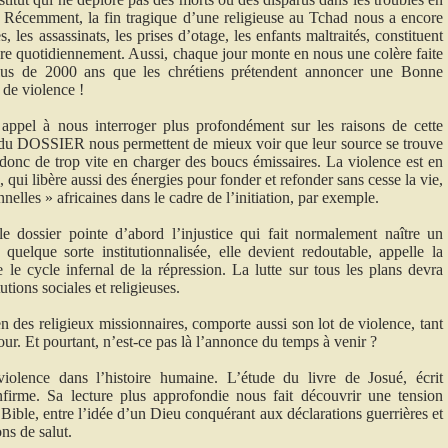
? Récemment, la fin tragique d’une religieuse au Tchad nous a encore
es, les assassinats, les prises d’otage, les enfants maltraités, constituent
ivre quotidiennement. Aussi, chaque jour monte en nous une colère faite
plus de 2000 ans que les chrétiens prétendent annoncer une Bonne
 de violence !
appel à nous interroger plus profondément sur les raisons de cette
es du DOSSIER nous permettent de mieux voir que leur source se trouve
donc de trop vite en charger des boucs émissaires. La violence est en
, qui libère aussi des énergies pour fonder et refonder sans cesse la vie,
nelles » africaines dans le cadre de l’initiation, par exemple.
e dossier pointe d’abord l’injustice qui fait normalement naître un
quelque sorte institutionnalisée, elle devient redoutable, appelle la
 le cycle infernal de la répression. La lutte sur tous les plans devra
utions sociales et religieuses.
des religieux missionnaires, comporte aussi son lot de violence, tant
le jour. Et pourtant, n’est-ce pas là l’annonce du temps à venir ?
iolence dans l’histoire humaine. L’étude du livre de Josué, écrit
firme. Sa lecture plus approfondie nous fait découvrir une tension
la Bible, entre l’idée d’un Dieu conquérant aux déclarations guerrières et
ns de salut.