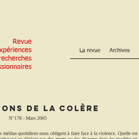
Revue
xpériences
La revue
Archives
 recherches
ssionnaires
sons de la colère
N°178 - Mars 2005
dias quotidiens nous obligent à faire face à la violence. Quelle est
stitut qui ne déplore pas des morts ou des disparus dans les troubles en