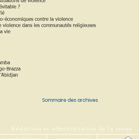
ituations de violence
évitable ?
fié
io-économiques contre la violence
de violence dans les communautés religieuses
a vie
amba
go-Brazza
d’Abidjan
Sommaire des archives
Rédaction et administration de la revue