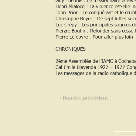
Guy Theunis : Le missionnaire et les s
Henri Mialocq : La violence est-elle in
John Prior : Le conquérant et le cruci
Christophe Boyer : De sept luttes soc
Luc Crépy : Les principales sources 
Pierzre Boutin : Refonder sans cesse l
Pierre Lefèbvre : Pour aller plus loin
CHRONIQUES
2ème Assemblée de l’IAMC à Cochab
Cal Emile Biayenda 1927 – 1977 Con
Les messages de la radio catholique 
< Numéro précédent