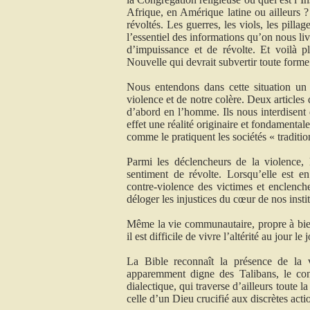
Afrique, en Amérique latine ou ailleurs 
révoltés. Les guerres, les viols, les pillag
l’essentiel des informations qu’on nous l
d’impuissance et de révolte. Et voilà 
Nouvelle qui devrait subvertir toute forme
Nous entendons dans cette situation un 
violence et de notre colère. Deux articl
d’abord en l’homme. Ils nous interdisent 
effet une réalité originaire et fondamentale
comme le pratiquent les sociétés « tradition
Parmi les déclencheurs de la violence, l
sentiment de révolte. Lorsqu’elle est en 
contre-violence des victimes et enclenche
déloger les injustices du cœur de nos instit
Même la vie communautaire, propre à bien 
il est difficile de vivre l’altérité au jour 
La Bible reconnaît la présence de la v
apparemment digne des Talibans, le con
dialectique, qui traverse d’ailleurs toute 
celle d’un Dieu crucifié aux discrètes actio