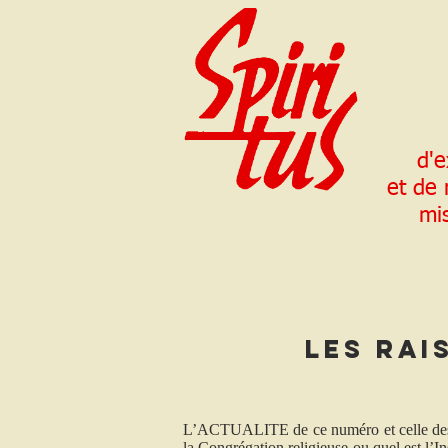
d'e
et de
mi
Les rai
L’ACTUALITE de ce numéro et celle des mé
la Congrégation religieuse ou quel est l’In