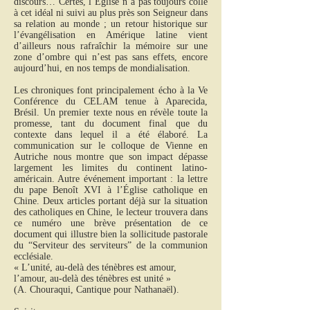
discours… Certes, l’Église n’a pas toujours collé
à cet idéal ni suivi au plus près son Seigneur dans
sa relation au monde ; un retour historique sur
l’évangélisation en Amérique latine vient
d’ailleurs nous rafraîchir la mémoire sur une
zone d’ombre qui n’est pas sans effets, encore
aujourd’hui, en nos temps de mondialisation.
Les chroniques font principalement écho à la Ve
Conférence du CELAM tenue à Aparecida,
Brésil. Un premier texte nous en révèle toute la
promesse, tant du document final que du
contexte dans lequel il a été élaboré. La
communication sur le colloque de Vienne en
Autriche nous montre que son impact dépasse
largement les limites du continent latino-
américain. Autre événement important : la lettre
du pape Benoît XVI à l’Église catholique en
Chine. Deux articles portant déjà sur la situation
des catholiques en Chine, le lecteur trouvera dans
ce numéro une brève présentation de ce
document qui illustre bien la sollicitude pastorale
du “Serviteur des serviteurs” de la communion
ecclésiale.
« L’unité, au-delà des ténèbres est amour,
l’amour, au-delà des ténèbres est unité »
(A. Chouraqui, Cantique pour Nathanaël).