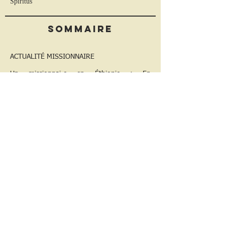
Spiritus
Sommaire
ACTUALITÉ MISSIONNAIRE
Un missionnaire en Éthiopie : En
collaboration avec l’Église orthodoxe
éthiopienne
Joseph Bierchane : Dilemmes des
séminaristes chinois
Sœur Marie-Paule : La Paix-Dieu en Cévennes
protestantes
Thaddée Barnas : Le COE et
l’altermondialisme
DOSSIER : UN DIALOGUE QUI PURIFIE
Gill Daudé : Surmonter les peurs. Le dialogue
œcuménique entre charisme et institutions
Eliseo Mercado : Musulmans et chrétiens
vivant ensemble
Sœur Sheila et Sœur Cyrille : Dialogue
interreligieux et vie monastique cénobitique