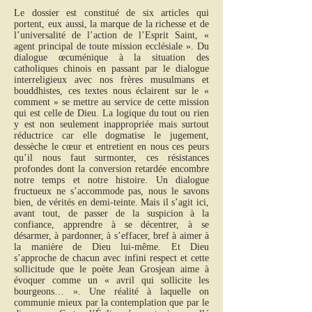
Le dossier est constitué de six articles qui
portent, eux aussi, la marque de la richesse et de
l’universalité de l’action de l’Esprit Saint, «
agent principal de toute mission ecclésiale ». Du
dialogue œcuménique à la situation des
catholiques chinois en passant par le dialogue
interreligieux avec nos frères musulmans et
bouddhistes, ces textes nous éclairent sur le «
comment » se mettre au service de cette mission
qui est celle de Dieu. La logique du tout ou rien
y est non seulement inappropriée mais surtout
réductrice car elle dogmatise le jugement,
dessèche le cœur et entretient en nous ces peurs
qu’il nous faut surmonter, ces résistances
profondes dont la conversion retardée encombre
notre temps et notre histoire. Un dialogue
fructueux ne s’accommode pas, nous le savons
bien, de vérités en demi-teinte. Mais il s’agit ici,
avant tout, de passer de la suspicion à la
confiance, apprendre à se décentrer, à se
désarmer, à pardonner, à s’effacer, bref à aimer à
la manière de Dieu lui-même. Et Dieu
s’approche de chacun avec infini respect et cette
sollicitude que le poète Jean Grosjean aime à
évoquer comme un « avril qui sollicite les
bourgeons… ». Une réalité à laquelle on
communie mieux par la contemplation que par le