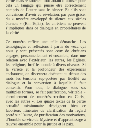
vérité mais se soucient tout autant d’utiliser pour
cela un langage qui puisse être correctement
compris de l’autre sans le blesser. Et s’ils sont
convaincus d’avoir eu révélation, par pure grâce,
du « mystère enveloppé de silence aux siècles
éternels » (Rm 16,25), les chrétiens ne peuvent
s’impliquer dans ce dialogue en propriétaires de
la vérité.
Ce numéro reflète une telle démarche. Les
témoignages et réflexions à partir du vécu qui
nous y sont présentés sont ceux de chrétiens
engagés, personnellement et ensemble, dans une
relation avec l’extérieur, les autres, les Églises,
les religions, bref le monde à divers niveaux. Si
la variété et la profondeur des expériences
enchantent, on discernera aisément au détour des
mots les tensions sup-portées par fidélité au
dialogue et la conversion à laquelle il faut
consentir. Pour tous, le dialogue, sous ses
multiples formes, se fait purification, véritable «
cheminement de mort/résurrection en Christ,
avec les autres ». Les quatre textes de la partie
actualité missionnaire dépeignent bien ce
laborieux itinéraire de clarification du regard
porté sur l’autre, de purification des motivations,
d’humble service du Mystère et d’apprentissage à
œuvrer ensemble pour la justice et la paix.