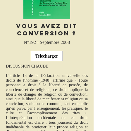
Vous avez dit
conversion ?
N°192 - Septembre 2008
Télécharger
DISCUSSION CHAUDE
L’article 18 de la Déclaration universelle des
droits de l’homme (1948) affirme que « Toute
personne a droit à la liberté de pensée, de
conscience et de religion ; ce droit implique la
liberté de changer de religion ou de conviction,
ainsi que la liberté de manifester sa religion ou sa
conviction, seule ou en commun, tant en public
qu’en privé, par l’enseignement, les pratiques, le
culte et l’accomplissement des rites ».
L’interprétation occidentale de ce droit
fondamental est claire : tous jouissent du droit
inaliénable de pratiquer leur propre religion et