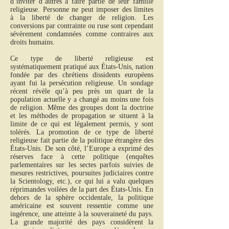
d’inviter d’autres à faire partie de leur famille
religieuse. Personne ne peut imposer des limites
à la liberté de changer de religion. Les
conversions par contrainte ou ruse sont cependant
sévèrement condamnées comme contraires aux
droits humains.
Ce type de liberté religieuse est
systématiquement pratiqué aux États-Unis, nation
fondée par des chrétiens dissidents européens
ayant fui la persécution religieuse. Un sondage
récent révèle qu’à peu près un quart de la
population actuelle y a changé au moins une fois
de religion. Même des groupes dont la doctrine
et les méthodes de propagation se situent à la
limite de ce qui est légalement permis, y sont
tolérés. La promotion de ce type de liberté
religieuse fait partie de la politique étrangère des
États-Unis. De son côté, l’Europe a exprimé des
réserves face à cette politique (enquêtes
parlementaires sur les sectes parfois suivies de
mesures restrictives, poursuites judiciaires contre
la Scientology, etc.), ce qui lui a valu quelques
réprimandes voilées de la part des États-Unis. En
dehors de la sphère occidentale, la politique
américaine est souvent ressentie comme une
ingérence, une atteinte à la souveraineté du pays.
La grande majorité des pays considèrent la