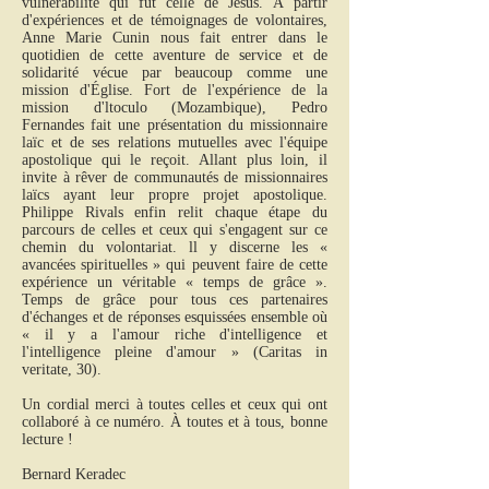
vulnérabilité qui fut celle de Jésus. À partir
d'expériences et de témoignages de volontaires,
Anne Marie Cunin nous fait entrer dans le
quotidien de cette aventure de service et de
solidarité vécue par beaucoup comme une
mission d'Église. Fort de l'expérience de la
mission d'ltoculo (Mozambique), Pedro
Fernandes fait une présentation du missionnaire
laïc et de ses relations mutuelles avec l'équipe
apostolique qui le reçoit. Allant plus loin, il
invite à rêver de communautés de missionnaires
laïcs ayant leur propre projet apostolique.
Philippe Rivals enfin relit chaque étape du
parcours de celles et ceux qui s'engagent sur ce
chemin du volontariat. ll y discerne les «
avancées spirituelles » qui peuvent faire de cette
expérience un véritable « temps de grâce ».
Temps de grâce pour tous ces partenaires
d'échanges et de réponses esquissées ensemble où
« il y a l'amour riche d'intelligence et
l'intelligence pleine d'amour » (Caritas in
veritate, 30).
Un cordial merci à toutes celles et ceux qui ont
collaboré à ce numéro. À toutes et à tous, bonne
lecture !
Bernard Keradec