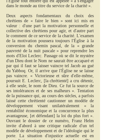
l'Église tout entière qui est appelée « à s'engager
dans le monde au titre du service de la charité ».
Deux aspects fondamentaux du choix des
chrétiens de « faire le bien » sont ici mis en
valeur : d'une part la motivation personnelle et
collective des chrétiens pour agir, et d'autre part
le comment de ce service de la charité. L'examen
de la motivation poussera toujours l'Église à la
conversion du chemin pascal, de la « grande
pauvreté de la nuit pascale » pour reprendre les
mots d'Eloi Leclerc. Passage où se dit le mystère
d'un Dieu dont le Nom ne saurait être accaparé et
par qui il faut se laisser vaincre tel Jacob au gué
du Yabboq. Or, il arrive que l'Église ne se laisse
pas vaincre. « Victorieuse et sûre d'elle-même,
poursuit E. Leclerc, [la chrétienté] a cru détenir,
à elle seule, le nom de Dieu. Ce fut la source de
ses intolérances et de ses malheurs ». Tentation
de la puissance qui, au cours des siècles, a parfois
laissé cette chrétienté cautionner un modèle de
développement visant unilatéralement « la
rentabilité économique et la concurrence la plus
avantageuse, [et défendant] la loi du plus fort ».
Ouvrant le dossier de ce numéro, Franz Helm
invite d'abord à une critique radicale d'un tel
modèle de développement et de l'idéologie qui le
porte. La situation d'injustice actuelle est en