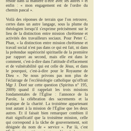
réside dans la manière d'être avec les autres » et
enfin : « mon engagement est de l'ordre du
chemin pascal ».
Voilà des réponses de terrain que l'on retrouve,
certes dans un autre langage, sous la plume du
théologien lorsqu'il s'exprime précisément sur le
lieu de la distinction entre mission chrétienne et
activités des travailleurs sociaux. Pour Peter C.
Phan, « la distinction entre mission chrétienne et
travail social n'est pas dans ce qui est fait, ni dans
la prétendue supériorité spirituelle de la première
par rapport au second, mais elle est dans le
comment, c'est-à-dire dans l'attitude d'effacement
et de vulnérabilité qui est celle de Jésus, et dans
le pourquoi, c'est-à-dire pour le Royaume de
Dieu ». Ne nous privons pas non plus de
l'éclairage de l'ecclésiologie catholique qu'offrait
Mgr J. Doré sur cette question (Spiritus n° 195,
2009) quand il rappelait les trois missions
fondamentales de l'Église : l'annonce de la
Parole, la célébration des sacrements et la
pratique de la charité. La troisième appartenant
tout autant à la mission de l'Église que les deux
autres. Et il faisait bien remarquer combien il
était significatif que la troisième mission, celle
qui correspond à la tâche de gouvernement, soit
désignée du nom de « service ». Par là, c'est