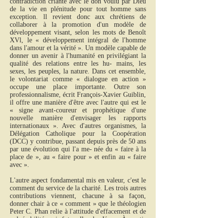
contradiction criante avec le don voulu par Dieu
de la vie en plénitude pour tout homme sans
exception. ll revient donc aux chrétiens de
collaborer à la promotion d'un modèle de
développement visant, selon les mots de Benoît
XVl, le « développement intégral de l'homme
dans l'amour et la vérité ». Un modèle capable de
donner un avenir à l'humanité en privilégiant la
qualité des relations entre les hu- mains, les
sexes, les peuples, la nature. Dans cet ensemble,
le volontariat comme « dialogue en action »
occupe une place importante. Outre son
professionnalisme, écrit François-Xavier Guiblin,
il offre une manière d'être avec l'autre qui est le
« signe avant-coureur et prophétique d'une
nouvelle manière d'envisager les rapports
internationaux ». Avec d'autres organismes, la
Délégation Catholique pour la Coopération
(DCC) y contribue, passant depuis près de 50 ans
par une évolution qui l'a me- née du « faire à la
place de », au « faire pour » et enfin au « faire
avec ».
L'autre aspect fondamental mis en valeur, c'est le
comment du service de la charité. Les trois autres
contributions viennent, chacune à sa façon,
donner chair à ce « comment » que le théologien
Peter C. Phan relie à l'attitude d'effacement et de