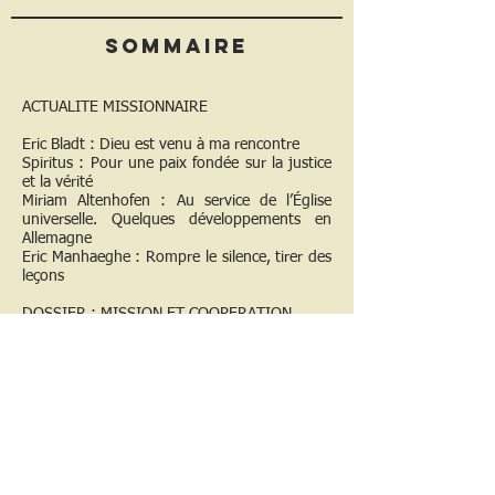
Sommaire
ACTUALITE MISSIONNAIRE
Eric Bladt : Dieu est venu à ma rencontre
Spiritus : Pour une paix fondée sur la justice
et la vérité
Miriam Altenhofen : Au service de l’Église
universelle. Quelques développements en
Allemagne
Eric Manhaeghe : Rompre le silence, tirer des
leçons
DOSSIER : MISSION ET COOPERATION
Franz Helm : Pour qu’ils aient la vie en
abondance. Coopération au développement
dans un contexte ecclésial comme chemin de
la mission
François-Xavier Guiblin : Le volontariat,
l’homme au service du développement
Anne Marie Cunin : Volontaires pour une
mission d’Église