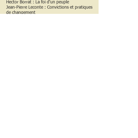
Hector Borrat : La foi d'un peuple
Jean-Pierre Leconte : Convictions et pratiques
de changement
Georges Casalis : Manifester l'Evangile
Bernard Joinet : Changements de modèles
d'autorité et de communauté
Michel Locko : Le christianisme en Afrique
Serge de Beaurecueil : Frère Jean, notre hôte,
vagabond d e Dieu
< Numéro précédent
Sommaire des archives
Numéro suivant >