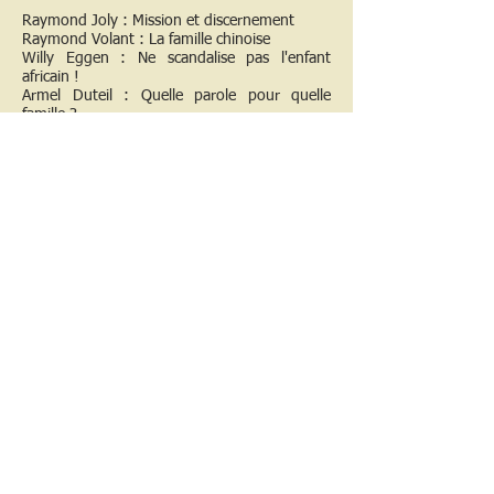
Raymond Joly : Mission et discernement
Raymond Volant : La famille chinoise
Willy Eggen : Ne scandalise pas l'enfant
africain !
Armel Duteil : Quelle parole pour quelle
famille ? ...
Aymar de Champagny : Réflexions sur l'Islam
malien
Guy Poitevin : Hindouisme : modernité de la
tradition
< Numéro précédent