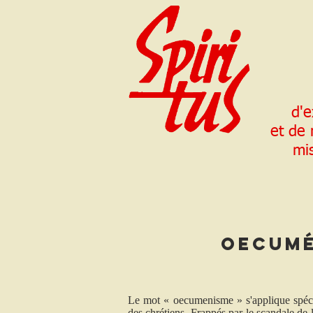
d'e
et de
mi
Oecumé
Le mot « oecumenisme » s'applique spéci
des chrétiens. Frappés par le scandale de 