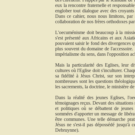
eux la rencontre fraternelle et responsabl
englober tout dialogue avec des croyants 
Dans ce cahier, nous nous limitons, par 
collaboration de nos frères orthodoxes par
L'oecuménisme doit beaucoup à la mission
s'est présenté aux Africains et aux Asiat
pouvaient saisir le fond des divergences qui
plus souvent du domaine de l'accessoire. M
impérialisme du sens, dans l'opposition ach
Mais la particularité des Eglises, leur 
cultures où l'Eglise doit s'inculturer. Chaqu
sa fidélité à Jésus Christ, sur son inter
nombreuses sont les questions théologiqu
les sacrements, la doctrine, le ministère 
Dans la réalité des jeunes Eglises, l'
témoignages reçus. Devant des situations 
et politiques où se débattent de jeunes
sommées d'apporter un message de libérat
être communes. Une telle démarche prati
Jésus ne s'est-il pas dépossédé jusqu'à c
Debruynne).