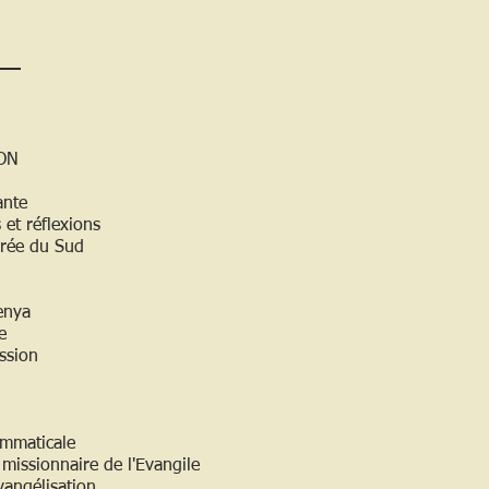
ON
ante
et réflexions
orée du Sud
enya
e
ssion
ammaticale
 missionnaire de l'Evangile
vangélisation