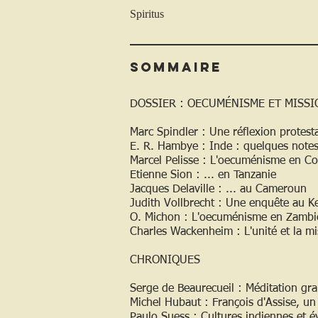
Spiritus
Sommaire
DOSSIER : OECUMÉNISME ET MISSI
Marc Spindler : Une réflexion protest
E. R. Hambye : Inde : quelques notes 
Marcel Pelisse : L'oecuménisme en C
Etienne Sion : ... en Tanzanie
Jacques Delaville : ... au Cameroun
Judith Vollbrecht : Une enquête au K
O. Michon : L'oecuménisme en Zambi
Charles Wackenheim : L'unité et la mi
CHRONIQUES
Serge de Beaurecueil : Méditation gr
Michel Hubaut : François d'Assise, un
Paulo Suess : Cultures indiennes et é