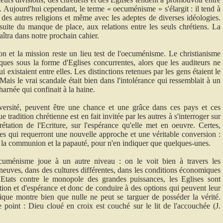
e. Aujourd'hui cependant, le terme « oecuménisme » s'élargit : il tend à
des autres religions et même avec les adeptes de diverses idéologies.
suite du manque de place, aux relations entre les seuls chrétiens. La
aîtra dans notre prochain cahier.
 et la mission reste un lieu test de l'oecuménisme. Le christianisme
iques sous la forme d'Eglises concurrentes, alors que les auditeurs ne
 existaient entre elles. Les distinctions retenues par les gens étaient le
ais le vrai scandale était bien dans l'intolérance qui ressemblait à un
arnée qui confinait à la haine.
diversité, peuvent être une chance et une grâce dans ces pays et ces
e tradition chrétienne est en fait invitée par les autres à s'interroger sur
prétation de l'Ecriture, sur l'espérance qu'elle met en oeuvre. Certes,
es qui requerront une nouvelle approche et une véritable conversion :
de la communion et la papauté, pour n'en indiquer que quelques-unes.
oecuménisme joue à un autre niveau : on le voit bien à travers les
neuves, dans des cultures différentes, dans les conditions économiques
 Etats contre le monopole des grandes puissances, les Eglises sont
ion et d'espérance et donc de conduire à des options qui peuvent leur
que montre bien que nulle ne peut se targuer de posséder la vérité.
e point : Dieu cloué en croix est couché sur le lit de l'accouchée (J.