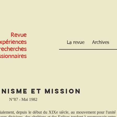
Revue
xpériences
La revue
Archives
 recherches
ssionnaires
nisme et mission
N°87 - Mai 1982
alement, depuis le début du XIXe siècle, au mouvement pour l'unité
leurs divisions, des chrétiens et des Eglises tendent à promouvoir entre